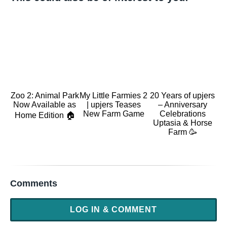
Zoo 2: Animal Park
My Little Farmies 2
20 Years of upjers
Now Available as
| upjers Teases
– Anniversary
New Farm Game
Celebrations
Home Edition 🏠
Uptasia & Horse
Farm 🥳
Comments
LOG IN & COMMENT