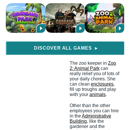
DISCOVER ALL GAMES
▶
The zoo keeper in
Zoo
2: Animal Park
can
really relief you of lots of
your daily chores. She
can clean
enclosures
,
fill up troughs and play
with your
animals
.
Other than the other
employees you can hire
in the
Administrative
Building
, like the
gardener and the