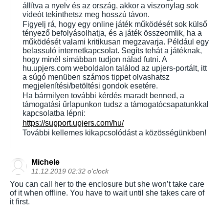
állítva a nyelv és az ország, akkor a viszonylag sok
videót tekinthetsz meg hosszú távon.
Figyelj rá, hogy egy online játék működését sok külső
tényező befolyásolhatja, és a játék összeomlik, ha a
működését valami kritikusan megzavarja. Például egy
belassuló internetkapcsolat. Segíts tehát a játéknak,
hogy minél simábban tudjon nálad futni. A
hu.upjers.com weboldalon találod az upjers-portált, itt
a súgó menüben számos tippet olvashatsz
megjelenítési/betöltési gondok esetére.
Ha bármilyen további kérdés maradt benned, a
támogatási űrlapunkon tudsz a támogatócsapatunkkal
kapcsolatba lépni:
https://support.upjers.com/hu/
További kellemes kikapcsolódást a közösségünkben!
Michele
11.12.2019 02:32 o'clock
You can call her to the enclosure but she won’t take care
of it when offline. You have to wait until she takes care of
it first.