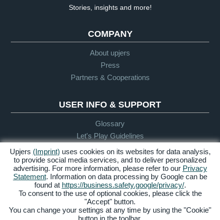
Stories, insights and more!
COMPANY
About upjers
Press
Partners & Cooperations
USER INFO & SUPPORT
Glossary
Let's Play Guidelines
Support
Upjers
(Imprint)
uses cookies on its websites for data analysis,
to provide social media services, and to deliver personalized
advertising. For more information, please refer to our
Privacy
Statement
. Information on data processing by Google can be
Credits &
Privacy
Terms &
Accessibility
found at
https://business.safety.google/privacy/
.
Legal Notice
Policy
Conditions
To consent to the use of optional cookies, please click the
"Accept" button.
Manage Cookies
You can change your settings at any time by using the "Cookie"
button in the toolbar.