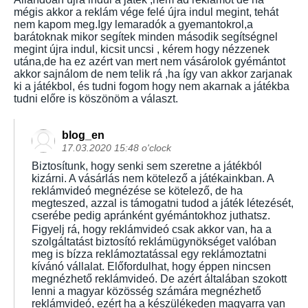
mégis akkor a reklám vége felé újra indul megint, tehát
nem kapom meg.Igy lemaradók a gyemantokrol,a
barátoknak mikor segítek minden második segítségnel
megint újra indul, kicsit uncsi , kérem hogy nézzenek
utána,de ha ez azért van mert nem vásárolok gyémántot
akkor sajnálom de nem telik rá ,ha így van akkor zarjanak
ki a játékbol, és tudni fogom hogy nem akarnak a játékba
tudni előre is köszönöm a választ.
blog_en
17.03.2020 15:48 o'clock
Biztosítunk, hogy senki sem szeretne a játékból
kizárni. A vásárlás nem kötelező a játékainkban. A
reklámvideó megnézése se kötelező, de ha
megteszed, azzal is támogatni tudod a játék létezését,
cserébe pedig apránként gyémántokhoz juthatsz.
Figyelj rá, hogy reklámvideó csak akkor van, ha a
szolgáltatást biztosító reklámügynökséget valóban
meg is bízza reklámoztatással egy reklámoztatni
kívánó vállalat. Előfordulhat, hogy éppen nincsen
megnézhető reklámvideó. De azért általában szokott
lenni a magyar közösség számára megnézhető
reklámvideó, ezért ha a készülékeden magyarra van